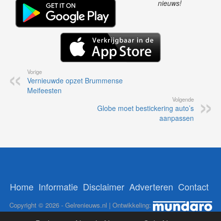
nieuws!
Vorige
Vernieuwde opzet Brummense
Meifeesten
Volgende
Globe moet bestickering auto’s
aanpassen
Home
Informatie
Disclaimer
Adverteren
Contact
Copyright © 2026 - Gelrenieuws.nl | Ontwikkeling: