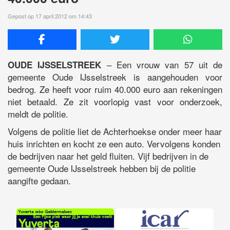
Gepost op 17 april 2012 om 14:43
– Een vrouw van 57 uit de
OUDE IJSSELSTREEK
gemeente Oude IJsselstreek is aangehouden voor
bedrog. Ze heeft voor ruim 40.000 euro aan rekeningen
niet betaald. Ze zit voorlopig vast voor onderzoek,
meldt de politie.
Volgens de politie liet de Achterhoekse onder meer haar
huis inrichten en kocht ze een auto. Vervolgens konden
de bedrijven naar het geld fluiten. Vijf bedrijven in de
gemeente Oude IJsselstreek hebben bij de politie
aangifte gedaan.