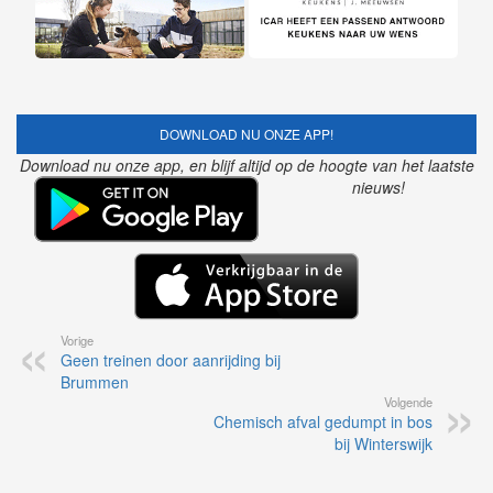
DOWNLOAD NU ONZE APP!
Download nu onze app, en blijf altijd op de hoogte van het laatste
nieuws!
Vorige
Geen treinen door aanrijding bij
Brummen
Volgende
Chemisch afval gedumpt in bos
bij Winterswijk