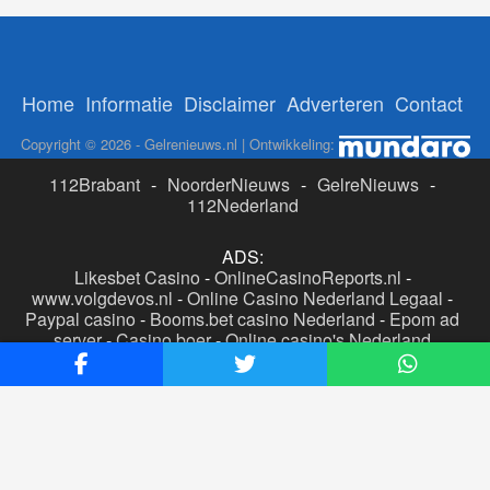
Home
Informatie
Disclaimer
Adverteren
Contact
Copyright © 2026 - Gelrenieuws.nl | Ontwikkeling:
112Brabant
-
NoorderNieuws
-
GelreNieuws
-
112Nederland
ADS:
Likesbet Casino
-
OnlineCasinoReports.nl
-
www.volgdevos.nl
-
Online Casino Nederland Legaal
-
Paypal casino
-
Booms.bet casino Nederland
-
Epom ad
server
-
Casino boer
-
Online casino's Nederland