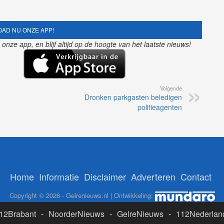
AD NU ONZE APP!
nze app, en blijf altijd op de hoogte van het laatste nieuws!
Volgende
Dronken parkgasten beledigen
politieagenten
Home
Informatie
Disclaimer
Adverteren
Contact
Copyright © 2026 - Gelrenieuws.nl | Ontwikkeling:
12Brabant
-
NoorderNieuws
-
GelreNieuws
-
112Nederlan