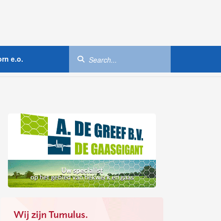
rn e.o.