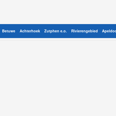
Betuwe
Achterhoek
Zutphen e.o.
Rivierengebied
Apeldoo