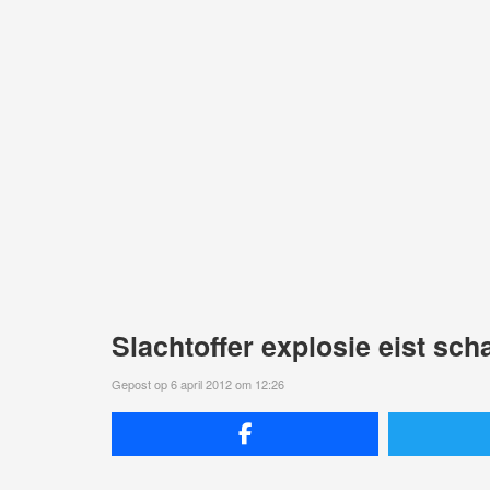
Slachtoffer explosie eist sc
Gepost op 6 april 2012 om 12:26