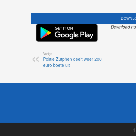
DOWNLO
Download nu o
Vorige
Politie Zutphen deelt weer 200
euro boete uit
1