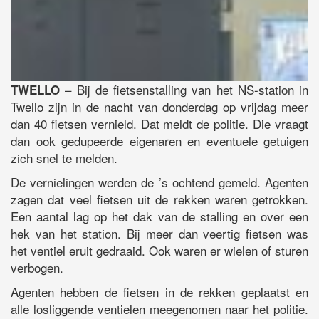
– Bij de fietsenstalling van het NS-station in
TWELLO
Twello zijn in de nacht van donderdag op vrijdag meer
dan 40 fietsen vernield. Dat meldt de politie. Die vraagt
dan ook gedupeerde eigenaren en eventuele getuigen
zich snel te melden.
De vernielingen werden de ’s ochtend gemeld. Agenten
zagen dat veel fietsen uit de rekken waren getrokken.
Een aantal lag op het dak van de stalling en over een
hek van het station. Bij meer dan veertig fietsen was
het ventiel eruit gedraaid. Ook waren er wielen of sturen
verbogen.
Agenten hebben de fietsen in de rekken geplaatst en
alle losliggende ventielen meegenomen naar het politie.