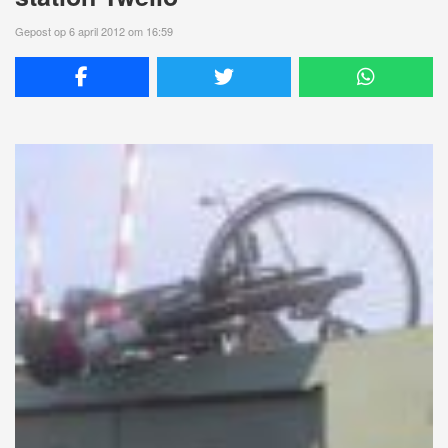
Gepost op 6 april 2012 om 16:59