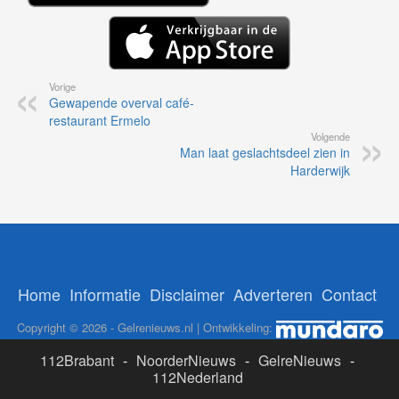
Vorige
Gewapende overval café-
restaurant Ermelo
Volgende
Man laat geslachtsdeel zien in
Harderwijk
Home
Informatie
Disclaimer
Adverteren
Contact
Copyright © 2026 - Gelrenieuws.nl | Ontwikkeling:
112Brabant
-
NoorderNieuws
-
GelreNieuws
-
112Nederland