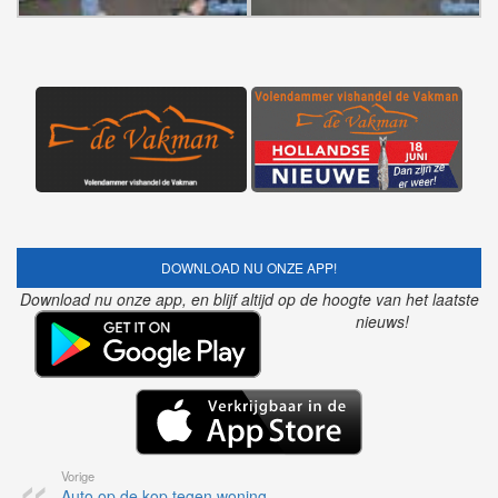
DOWNLOAD NU ONZE APP!
Download nu onze app, en blijf altijd op de hoogte van het laatste
nieuws!
Vorige
Auto op de kop tegen woning