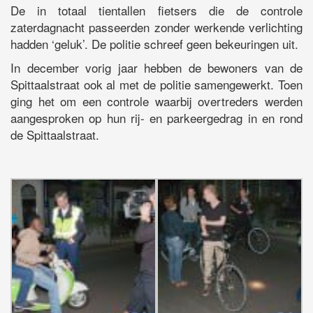
De in totaal tientallen fietsers die de controle
zaterdagnacht passeerden zonder werkende verlichting
hadden ‘geluk’. De politie schreef geen bekeuringen uit.
In december vorig jaar hebben de bewoners van de
Spittaalstraat ook al met de politie samengewerkt. Toen
ging het om een controle waarbij overtreders werden
aangesproken op hun rij- en parkeergedrag in en rond
de Spittaalstraat.