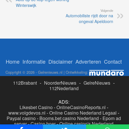
Winterswijk
Volgende
Automobiliste rijdt door na
ongeval Apeldoorn
Home
Informatie
Disclaimer
Adverteren
Contact
Copyright © 2026 - Gelrenieuws.nl | Ontwikkeling:
112Brabant
-
NoorderNieuws
-
GelreNieuws
-
112Nederland
ADS:
Likesbet Casino
-
OnlineCasinoReports.nl
-
www.volgdevos.nl
-
Online Casino Nederland Legaal
-
Paypal casino
-
Booms.bet casino Nederland
-
Epom ad
server
-
Casino boer
-
Online casino's Nederland