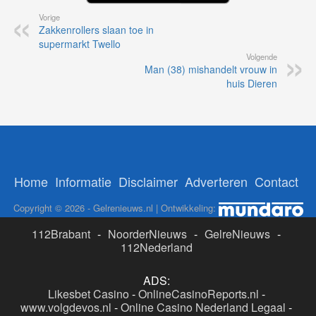
Vorige
Zakkenrollers slaan toe in
supermarkt Twello
Volgende
Man (38) mishandelt vrouw in
huis Dieren
Home
Informatie
Disclaimer
Adverteren
Contact
Copyright © 2026 - Gelrenieuws.nl | Ontwikkeling:
112Brabant
-
NoorderNieuws
-
GelreNieuws
-
112Nederland
ADS:
Likesbet Casino
-
OnlineCasinoReports.nl
-
www.volgdevos.nl
-
Online Casino Nederland Legaal
-