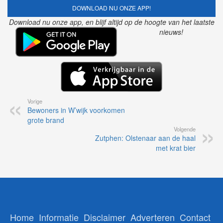
DOWNLOAD NU ONZE APP!
Download nu onze app, en blijf altijd op de hoogte van het laatste
nieuws!
Vorige
Bewoners in W’wijk voorkomen
grote brand
Volgende
Zutphen: Olstenaar aan de haal
met krat bier
Home
Informatie
Disclaimer
Adverteren
Contact