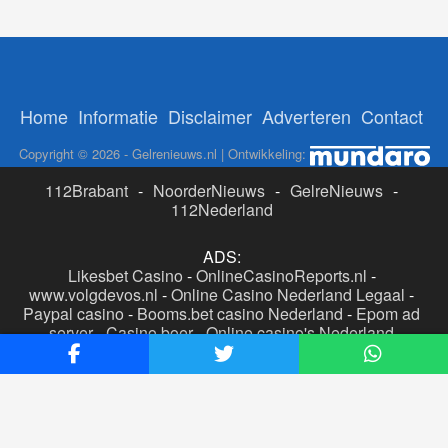
Home
Informatie
Disclaimer
Adverteren
Contact
Copyright © 2026 - Gelrenieuws.nl | Ontwikkeling:
112Brabant
-
NoorderNieuws
-
GelreNieuws
-
112Nederland
ADS:
Likesbet Casino
-
OnlineCasinoReports.nl
-
www.volgdevos.nl
-
Online Casino Nederland Legaal
-
Paypal casino
-
Booms.bet casino Nederland
-
Epom ad
server
-
Casino boer
-
Online casino's Nederland