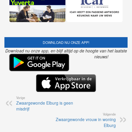
DOWNLOAD NU ONZE APP!
Download nu onze app, en blijf altijd op de hoogte van het laatste
nieuws!
Vorige
Zwaargewonde Elburg is geen
misdrijf
Volgende
Zwaargewonde vrouw in woning
Elburg