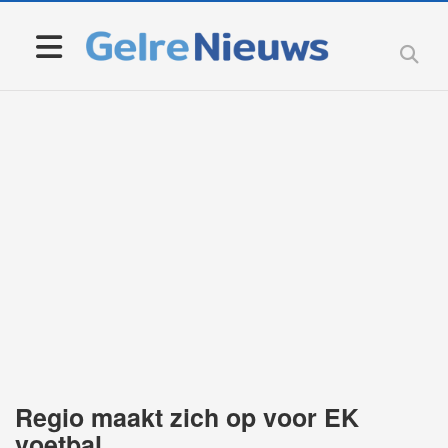
Regio maakt zich op voor EK
voetbal