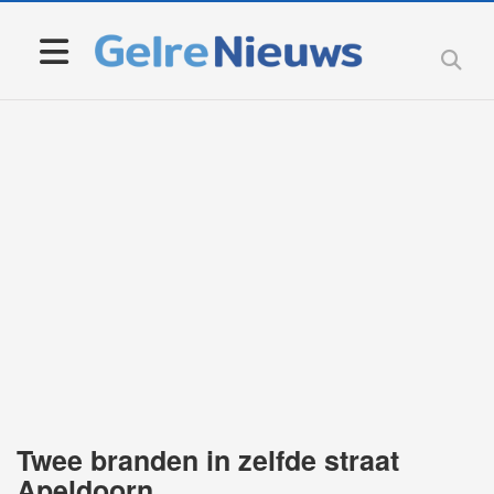
Twee branden in zelfde straat
Apeldoorn