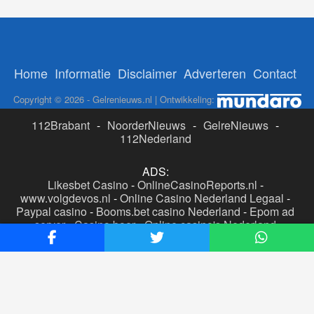
Home
Informatie
Disclaimer
Adverteren
Contact
Copyright © 2026 - Gelrenieuws.nl | Ontwikkeling:
112Brabant
-
NoorderNieuws
-
GelreNieuws
-
112Nederland
ADS:
Likesbet Casino
-
OnlineCasinoReports.nl
-
www.volgdevos.nl
-
Online Casino Nederland Legaal
-
Paypal casino
-
Booms.bet casino Nederland
-
Epom ad
server
-
Casino boer
-
Online casino's Nederland