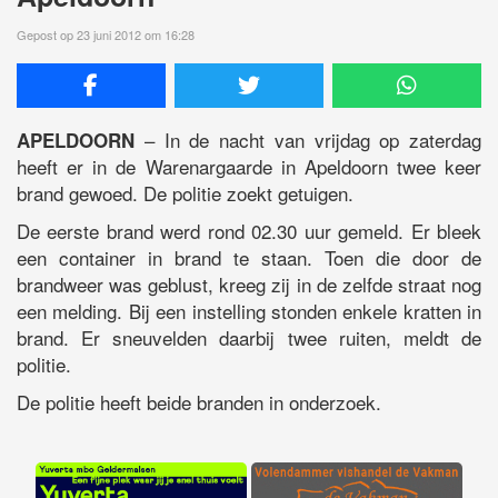
Gepost op 23 juni 2012 om 16:28
– In de nacht van vrijdag op zaterdag
APELDOORN
heeft er in de Warenargaarde in Apeldoorn twee keer
brand gewoed. De politie zoekt getuigen.
De eerste brand werd rond 02.30 uur gemeld. Er bleek
een container in brand te staan. Toen die door de
brandweer was geblust, kreeg zij in de zelfde straat nog
een melding. Bij een instelling stonden enkele kratten in
brand. Er sneuvelden daarbij twee ruiten, meldt de
politie.
De politie heeft beide branden in onderzoek.