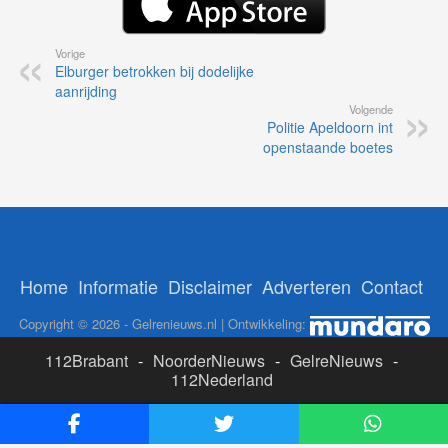
Vorige
Elburger betrokken bij dodelijke
aanrijding
Volgende
Politie Apeldoorn int
openstaande boetes
Home
Informatie
Disclaimer
Adverteren
Contact
Copyright © 2026 - Gelrenieuws.nl | Ontwikkeling:
112Brabant
-
NoorderNieuws
-
GelreNieuws
-
112Nederland
ADS:
Likesbet Casino
-
OnlineCasinoReports.nl
-