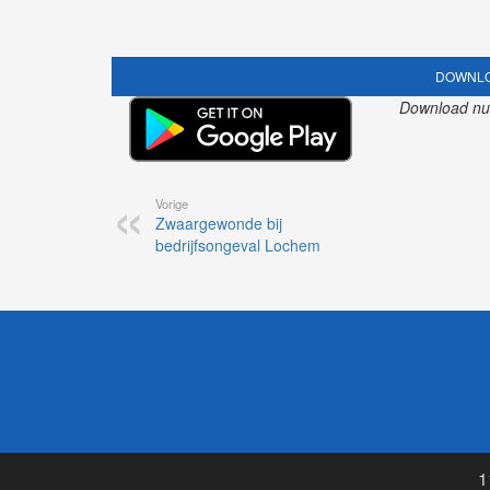
DOWNLO
Download nu o
Vorige
Zwaargewonde bij
bedrijfsongeval Lochem
1