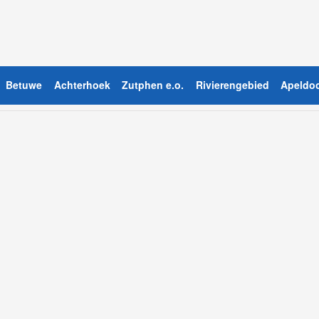
Betuwe
Achterhoek
Zutphen e.o.
Rivierengebied
Apeldoo