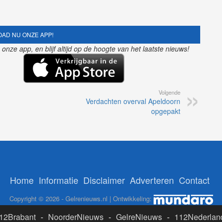
AD NU ONZE APP!
nze app, en blijf altijd op de hoogte van het laatste nieuws!
Volgende
Verdachten overval Apeldoorn
opgepakt
Home
Informatie
Disclaimer
Adverteren
Contact
Copyright © 2026 - Gelrenieuws.nl | Ontwikkeling:
12Brabant
-
NoorderNieuws
-
GelreNieuws
-
112Nederlan