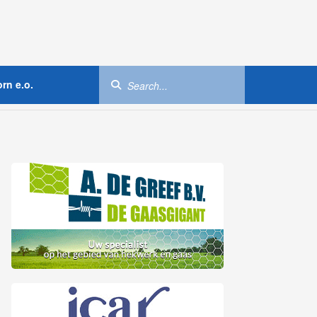
rn e.o.