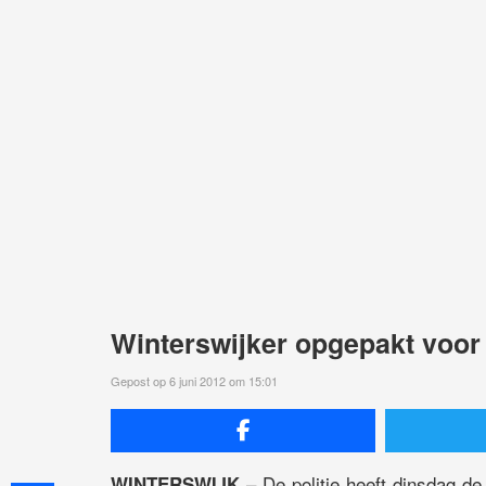
Winterswijker opgepakt voor
Gepost op 6 juni 2012 om 15:01
– De politie heeft dinsdag d
WINTERSWIJK