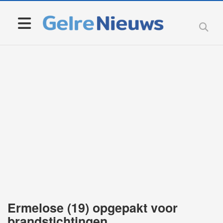
Ermelose (19) opgepakt voor
brandstichtingen