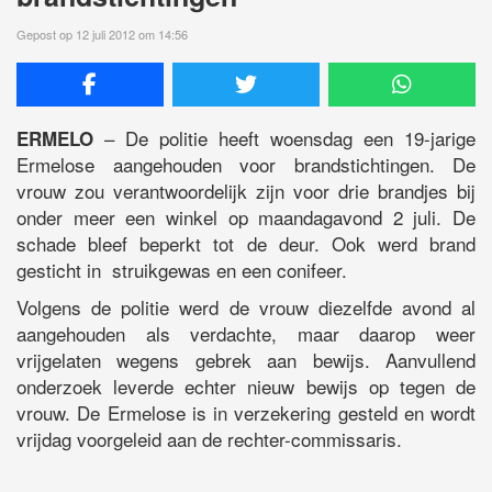
Gepost op 12 juli 2012 om 14:56
– De politie heeft woensdag een 19-jarige
ERMELO
Ermelose aangehouden voor brandstichtingen. De
vrouw zou verantwoordelijk zijn voor drie brandjes bij
onder meer een winkel op maandagavond 2 juli. De
schade bleef beperkt tot de deur. Ook werd brand
gesticht in struikgewas en een conifeer.
Volgens de politie werd de vrouw diezelfde avond al
aangehouden als verdachte, maar daarop weer
vrijgelaten wegens gebrek aan bewijs. Aanvullend
onderzoek leverde echter nieuw bewijs op tegen de
vrouw. De Ermelose is in verzekering gesteld en wordt
vrijdag voorgeleid aan de rechter-commissaris.