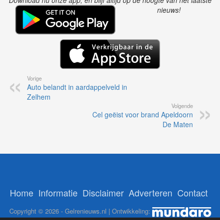
Download nu onze app, en blijf altijd op de hoogte van het laatste
nieuws!
Vorige
Auto belandt in aardappelveld in
Zelhem
Volgende
Cel geëist voor brand Apeldoorn
De Maten
Home
Informatie
Disclaimer
Adverteren
Contact
Copyright © 2026 - Gelrenieuws.nl | Ontwikkeling: