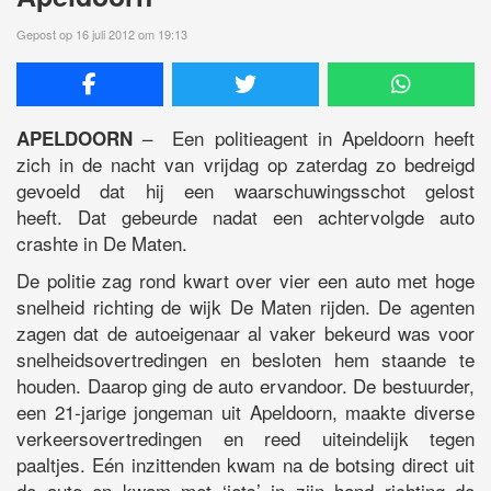
Gepost op 16 juli 2012 om 19:13
– Een politieagent in Apeldoorn heeft
APELDOORN
zich in de nacht van vrijdag op zaterdag zo bedreigd
gevoeld dat hij een waarschuwingsschot gelost
heeft. Dat gebeurde nadat een achtervolgde auto
crashte in De Maten.
De politie zag rond kwart over vier een auto met hoge
snelheid richting de wijk De Maten rijden. De agenten
zagen dat de autoeigenaar al vaker bekeurd was voor
snelheidsovertredingen en besloten hem staande te
houden. Daarop ging de auto ervandoor. De bestuurder,
een 21-jarige jongeman uit Apeldoorn, maakte diverse
verkeersovertredingen en reed uiteindelijk tegen
paaltjes. Eén inzittenden kwam na de botsing direct uit
de auto en kwam met ‘iets’ in zijn hand richting de