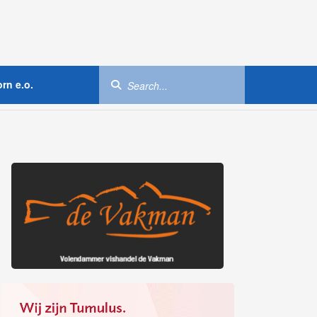
rn e.o.