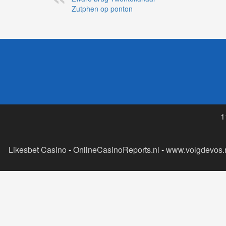
Zutphen op ponton
1
Likesbet Casino
-
OnlineCasinoReports.nl
-
www.volgdevos.