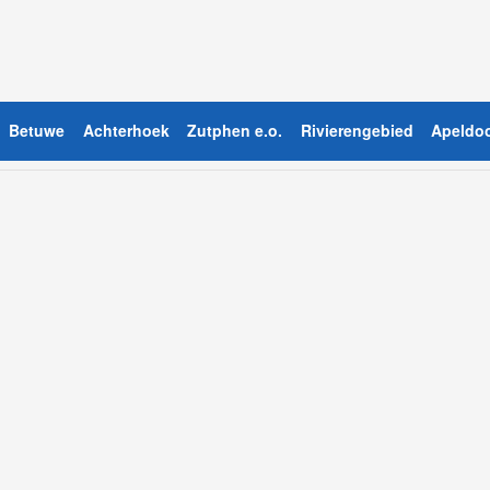
Betuwe
Achterhoek
Zutphen e.o.
Rivierengebied
Apeldoo