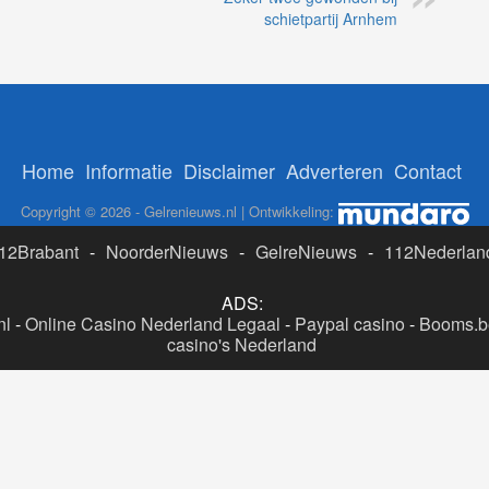
schietpartij Arnhem
Home
Informatie
Disclaimer
Adverteren
Contact
Copyright © 2026 - Gelrenieuws.nl | Ontwikkeling:
12Brabant
-
NoorderNieuws
-
GelreNieuws
-
112Nederlan
ADS:
nl
-
Online Casino Nederland Legaal
-
Paypal casino
-
Booms.be
casino's Nederland