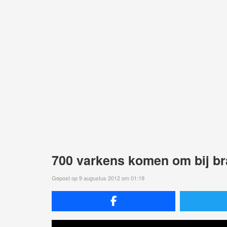
700 varkens komen om bij br
Gepost op 9 augustus 2012 om 01:19