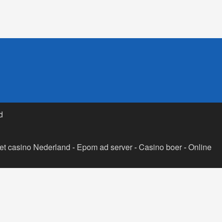
d
t casino Nederland
-
Epom ad server
-
Casino boer
-
Online