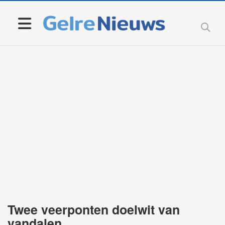
Twee veerponten doelwit van
vandalen