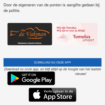
Door de eigenaren van de ponten is aangifte gedaan bij
de politie.
DOWNLOAD NU ONZE APP!
Download nu onze app, en blijf altijd op de hoogte van het laatste
nieuws!