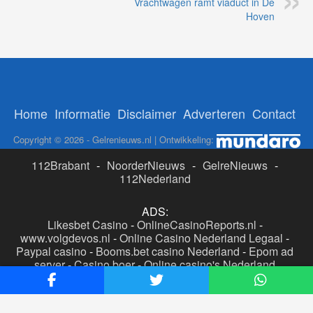
Vrachtwagen ramt viaduct in De
Hoven
Home
Informatie
Disclaimer
Adverteren
Contact
Copyright © 2026 - Gelrenieuws.nl | Ontwikkeling:
112Brabant
-
NoorderNieuws
-
GelreNieuws
-
112Nederland
ADS:
Likesbet Casino
-
OnlineCasinoReports.nl
-
www.volgdevos.nl
-
Online Casino Nederland Legaal
-
Paypal casino
-
Booms.bet casino Nederland
-
Epom ad
server
-
Casino boer
-
Online casino's Nederland