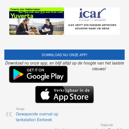
DOWNLOAD NU ONZE APP!
Download nu onze app, en blijf altijd op de hoogte van het laatste
nieuws!
Vorige
Gewapende overval op
tankstation Eerbeek
Volgende