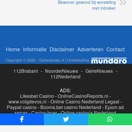
Bewoner gewond bij worsteling
met inbreker
Home
Informatie
Disclaimer
Adverteren
Contact
Copyright © 2026 - Gelrenieuws.nl | Ontwikkeling:
112Brabant
-
NoorderNieuws
-
GelreNieuws
-
112Nederland
ADS:
Likesbet Casino
-
OnlineCasinoReports.nl
-
www.volgdevos.nl
-
Online Casino Nederland Legaal
-
Paypal casino
-
Booms.bet casino Nederland
-
Epom ad
server
-
Casino boer
-
Online casino's Nederland