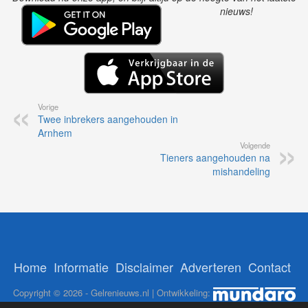
nieuws!
Vorige
Twee inbrekers aangehouden in
Arnhem
Volgende
Tieners aangehouden na
mishandeling
Home
Informatie
Disclaimer
Adverteren
Contact
Copyright © 2026 - Gelrenieuws.nl | Ontwikkeling: