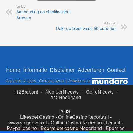
Vorige
Aanhouding na steekincident
Arnhem
Volgende
Dakloze biedt valse 50 euro aan
Home
Informatie
Disclaimer
Adverteren
Contact
Copyright © 2026 - Gelrenieuws.nl | Ontwikkeling:
112Brabant
-
NoorderNieuws
-
GelreNieuws
-
112Nederland
ADS:
Likesbet Casino
-
OnlineCasinoReports.nl
-
www.volgdevos.nl
-
Online Casino Nederland Legaal
-
Paypal casino
-
Booms.bet casino Nederland
-
Epom ad