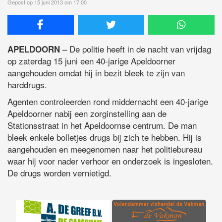
Gepost op 15 juni 2013 om 17:00
– De politie heeft in de nacht van vrijdag
APELDOORN
op zaterdag 15 juni een 40-jarige Apeldoorner
aangehouden omdat hij in bezit bleek te zijn van
harddrugs.
Agenten controleerden rond middernacht een 40-jarige
Apeldoorner nabij een zorginstelling aan de
Stationsstraat in het Apeldoornse centrum. De man
bleek enkele bolletjes drugs bij zich te hebben. Hij is
aangehouden en meegenomen naar het politiebureau
waar hij voor nader verhoor en onderzoek is ingesloten.
De drugs worden vernietigd.