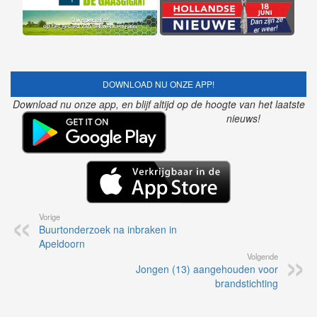
DOWNLOAD NU ONZE APP!
Download nu onze app, en blijf altijd op de hoogte van het laatste
nieuws!
Vorige
Buurtonderzoek na inbraken in
Apeldoorn
Volgende
Jongen (13) aangehouden voor
brandstichting