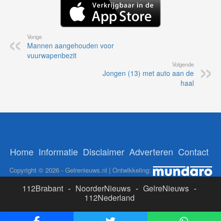
Vorige
Mannen aangehouden voor
vuurwapenbezit
Volgende
Jongen (13) met auto aan de
haal
Home
Informatie
Disclaimer
Adverteren
Contact
Copyright © 2026 - Gelrenieuws.nl | Ontwikkeling:
112Brabant
-
NoorderNieuws
-
GelreNieuws
-
112Nederland
ADS: