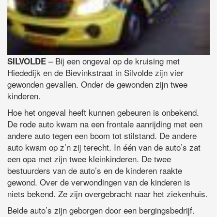
– Bij een ongeval op de kruising met
SILVOLDE
Hiededijk en de Bievinkstraat in Silvolde zijn vier
gewonden gevallen. Onder de gewonden zijn twee
kinderen.
Hoe het ongeval heeft kunnen gebeuren is onbekend.
De rode auto kwam na een frontale aanrijding met een
andere auto tegen een boom tot stilstand. De andere
auto kwam op z’n zij terecht. In één van de auto’s zat
een opa met zijn twee kleinkinderen. De twee
bestuurders van de auto’s en de kinderen raakte
gewond. Over de verwondingen van de kinderen is
niets bekend. Ze zijn overgebracht naar het ziekenhuis.
Beide auto’s zijn geborgen door een bergingsbedrijf.