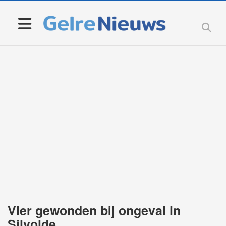
Vier gewonden bij ongeval in
Silvolde