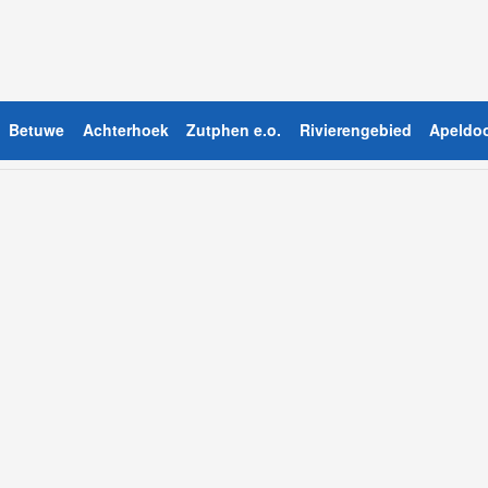
Betuwe
Achterhoek
Zutphen e.o.
Rivierengebied
Apeldoo