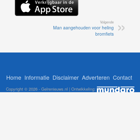
Volgende
Man aangehouden voor heling
bromfiets
Home
Informatie
Disclaimer
Adverteren
Contact
Copyright © 2026 - Gelrenieuws.nl | Ontwikkeling:
12Brabant
-
NoorderNieuws
-
GelreNieuws
-
112Nederlan
ADS:
nl
-
Online Casino Nederland Legaal
-
Paypal casino
-
Booms.be
casino's Nederland