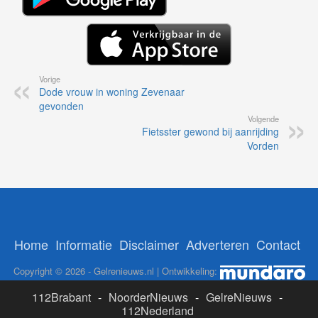
Vorige
Dode vrouw in woning Zevenaar
gevonden
Volgende
Fietsster gewond bij aanrijding
Vorden
Home
Informatie
Disclaimer
Adverteren
Contact
Copyright © 2026 - Gelrenieuws.nl | Ontwikkeling:
112Brabant
-
NoorderNieuws
-
GelreNieuws
-
112Nederland