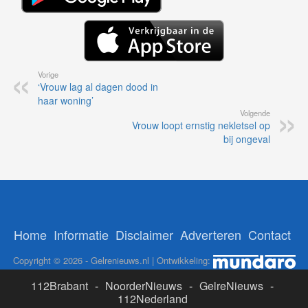
Vorige
‘Vrouw lag al dagen dood in
haar woning’
Volgende
Vrouw loopt ernstig nekletsel op
bij ongeval
Home
Informatie
Disclaimer
Adverteren
Contact
Copyright © 2026 - Gelrenieuws.nl | Ontwikkeling:
112Brabant
-
NoorderNieuws
-
GelreNieuws
-
112Nederland