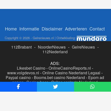
Home
Informatie
Disclaimer
Adverteren
Contact
Copyright © 2026 - Gelrenieuws.nl | Ontwikkeling:
112Brabant
-
NoorderNieuws
-
GelreNieuws
-
112Nederland
ADS:
Likesbet Casino
-
OnlineCasinoReports.nl
-
www.volgdevos.nl
-
Online Casino Nederland Legaal
-
Paypal casino
-
Booms.bet casino Nederland
-
Epom ad
server
-
Casino boer
-
Online casino's Nederland