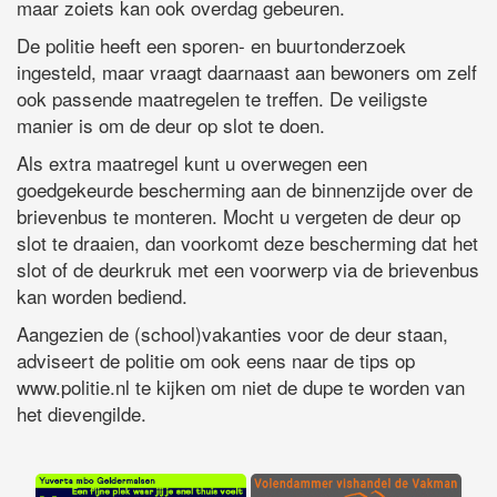
maar zoiets kan ook overdag gebeuren.
De politie heeft een sporen- en buurtonderzoek
ingesteld, maar vraagt daarnaast aan bewoners om zelf
ook passende maatregelen te treffen. De veiligste
manier is om de deur op slot te doen.
Als extra maatregel kunt u overwegen een
goedgekeurde bescherming aan de binnenzijde over de
brievenbus te monteren. Mocht u vergeten de deur op
slot te draaien, dan voorkomt deze bescherming dat het
slot of de deurkruk met een voorwerp via de brievenbus
kan worden bediend.
Aangezien de (school)vakanties voor de deur staan,
adviseert de politie om ook eens naar de tips op
www.politie.nl te kijken om niet de dupe te worden van
het dievengilde.