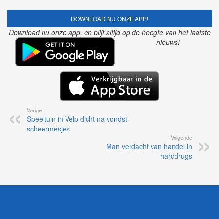
DOWNLOAD NU ONZE APP!
Download nu onze app, en blijf altijd op de hoogte van het laatste
nieuws!
Vorige
Speeltuin in Velp dicht na vondst
scheermesjes
Volgende
Man verdacht van handel in
harddrugs