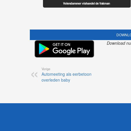
DOWNLO
Download nu o
Vorige
Automeeting als eerbetoon
overleden baby