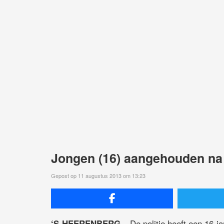
Jongen (16) aangehouden na
Gepost op 11 augustus 2013 om 13:23
– De politie heeft een 16-
‘S-HEERENBERG