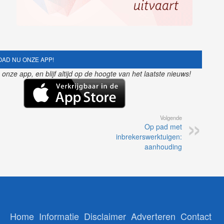
AD NU ONZE APP!
nze app, en blijf altijd op de hoogte van het laatste nieuws!
Volgende
Op pad met
inbrekerswerktuigen:
aanhouding
Home
Informatie
Disclaimer
Adverteren
Contact