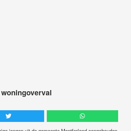
 woningoverval
jarige jongen uit de gemeente Montferland aangehouden