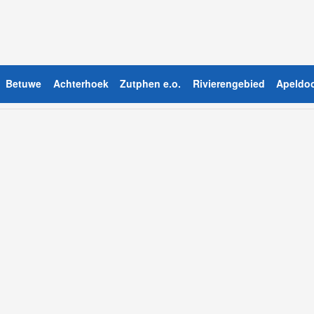
Betuwe
Achterhoek
Zutphen e.o.
Rivierengebied
Apeldoo