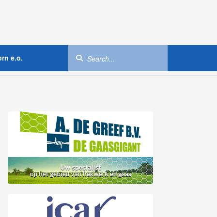
rn e.o.