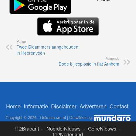
Vorige
Twee Didammers aangehouden
in Heerenveen
Volgende
Dode bij explosie in flat Arnhem
Home
Informatie
Disclaimer
Adverteren
Contact
Copyright © 2026 - Gelrenieuws.nl | Ontwikkeling:
112Brabant
-
NoorderNieuws
-
GelreNieuws
-
112Nederland