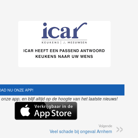
AD NU ONZE APP!
nze app, en blijf altijd op de hoogte van het laatste nieuws!
Volgende
Veel schade bij ongeval Arnhem