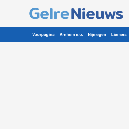
Voorpagina
Arnhem e.o.
Nijmegen
Liemers