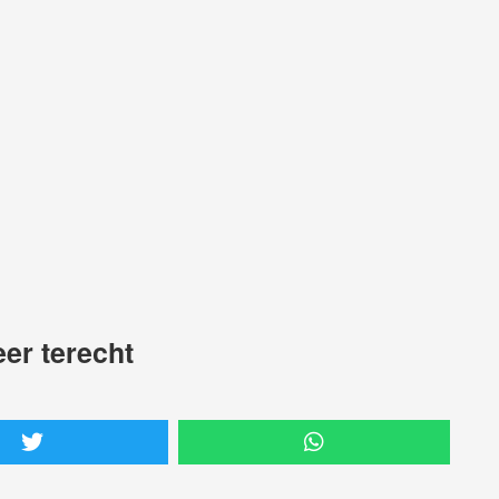
eer terecht