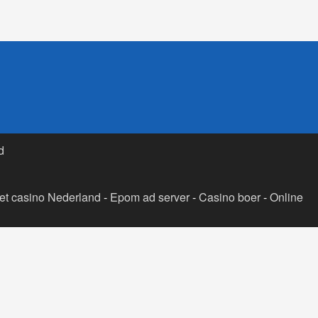
d
t casino Nederland
-
Epom ad server
-
Casino boer
-
Online