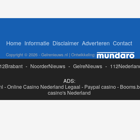
Home
Informatie
Disclaimer
Adverteren
Contact
Copyright © 2026 - Gelrenieuws.nl | Ontwikkeling:
12Brabant
-
NoorderNieuws
-
GelreNieuws
-
112Nederlan
ADS:
nl
-
Online Casino Nederland Legaal
-
Paypal casino
-
Booms.be
casino's Nederland