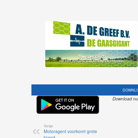
DOWNLO
Download nu o
Vorige
Motoragent voorkomt grote
brand