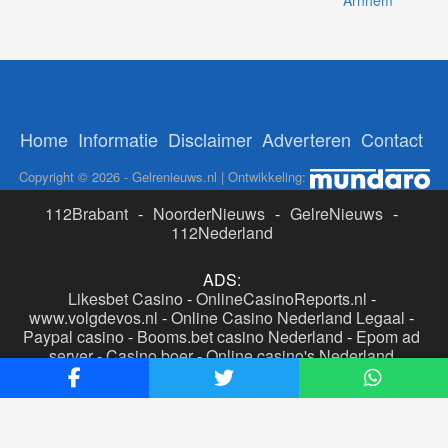
Home
Informatie
Disclaimer
Adverteren
Contact
Copyright © 2026 - Gelrenieuws.nl | Ontwikkeling:
112Brabant
-
NoorderNieuws
-
GelreNieuws
-
112Nederland
ADS:
Likesbet Casino
-
OnlineCasinoReports.nl
-
www.volgdevos.nl
-
Online Casino Nederland Legaal
-
Paypal casino
-
Booms.bet casino Nederland
-
Epom ad
server
-
Casino boer
-
Online casino's Nederland