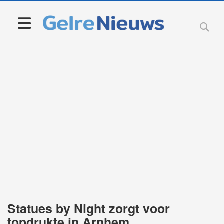
Statues by Night zorgt voor
topdrukte in Arnhem