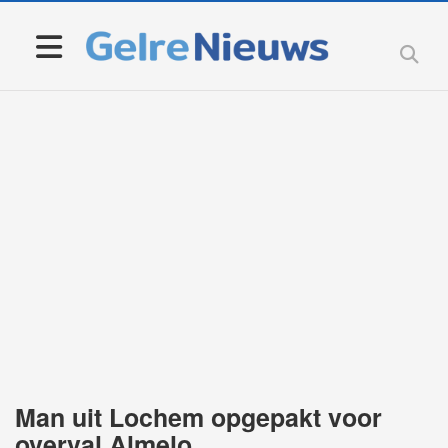
Man uit Lochem opgepakt voor
overval Almelo