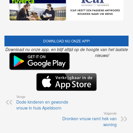
DOWNLOAD NU ONZE APP!
Download nu onze app, en blijf altijd op de hoogte van het laatste
nieuws!
Vorige
Dode kinderen en gewonde
vrouw in huis Apeldoorn
Volgende
Dronken vrouw ramt hek van
woning