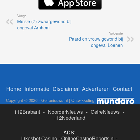
Vorige
Meisje (7) zwaargewond bij
ongeval Arnhem
Volgende
Paard en vrouw gewond bij
ongeval Loenen
Home
Informatie
Disclaimer
Adverteren
Contact
Copyright © 2026 - Gelrenieuws.nl | Ontwikkeling:
112Brabant
-
NoorderNieuws
-
GelreNieuws
-
112Nederland
ADS:
Likesbet Casino
-
OnlineCasinoReports.nl
-