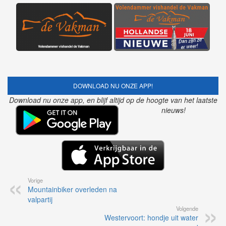
DOWNLOAD NU ONZE APP!
Download nu onze app, en blijf altijd op de hoogte van het laatste
nieuws!
Vorige
Mountainbiker overleden na
valpartij
Volgende
Westervoort: hondje uit water