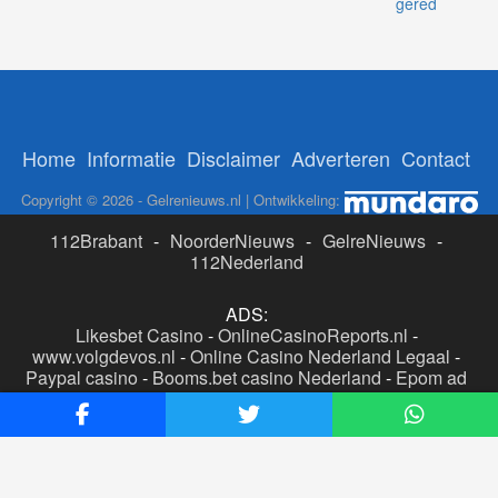
gered
Home
Informatie
Disclaimer
Adverteren
Contact
Copyright © 2026 - Gelrenieuws.nl | Ontwikkeling:
112Brabant
-
NoorderNieuws
-
GelreNieuws
-
112Nederland
ADS:
Likesbet Casino
-
OnlineCasinoReports.nl
-
www.volgdevos.nl
-
Online Casino Nederland Legaal
-
Paypal casino
-
Booms.bet casino Nederland
-
Epom ad
server
-
Casino boer
-
Online casino's Nederland