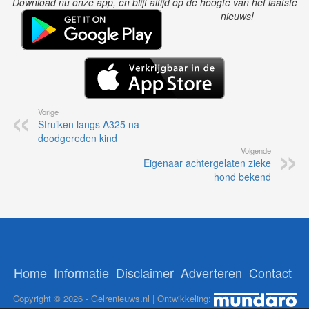
Download nu onze app, en blijf altijd op de hoogte van het laatste
nieuws!
Vorige
Struiken langs A325 na
doodgereden kind
Volgende
Eigenaar achtergelaten zieke
hond bekend
Home
Informatie
Disclaimer
Adverteren
Contact
Copyright © 2026 - Gelrenieuws.nl | Ontwikkeling: