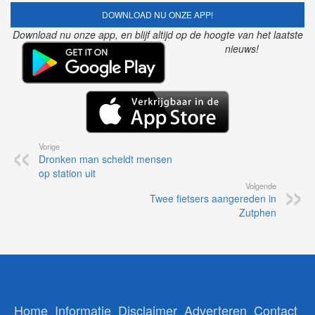
DOWNLOAD NU ONZE APP!
Download nu onze app, en blijf altijd op de hoogte van het laatste
nieuws!
Vorige
Dronken man scheldt mensen
op station uit
Volgende
Twee fietsers aangereden in
Zutphen
Home
Informatie
Disclaimer
Adverteren
Contact