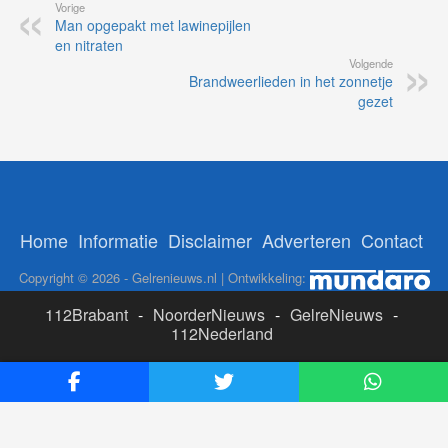
Vorige
Man opgepakt met lawinepijlen
en nitraten
Volgende
Brandweerlieden in het zonnetje
gezet
Home
Informatie
Disclaimer
Adverteren
Contact
Copyright © 2026 - Gelrenieuws.nl | Ontwikkeling:
112Brabant
-
NoorderNieuws
-
GelreNieuws
-
112Nederland
ADS:
Likesbet Casino
-
OnlineCasinoReports.nl
-
www.volgdevos.nl
-
Online Casino Nederland Legaal
-
Paypal casino
-
Booms.bet casino Nederland
-
Epom ad