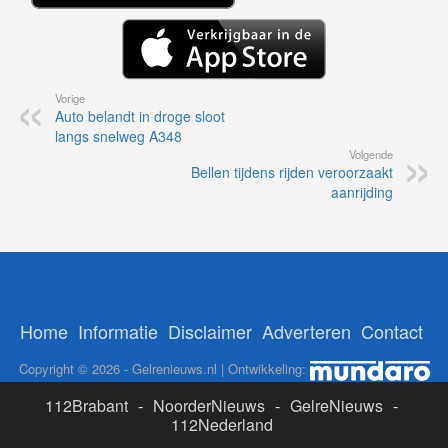
Vorige
Auto belandt in droge sloot
langs snelweg A348
Volgende
Bellen tijdens rijden veroorzaakt
aanrijding
Home
Informatie
Disclaimer
Adverteren
Contact
Copyright © 2026 - Gelrenieuws.nl | Ontwikkeling:
112Brabant
-
NoorderNieuws
-
GelreNieuws
-
112Nederland