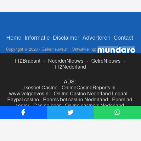
Home
Informatie
Disclaimer
Adverteren
Contact
Copyright © 2026 - Gelrenieuws.nl | Ontwikkeling:
112Brabant
-
NoorderNieuws
-
GelreNieuws
-
112Nederland
ADS:
Likesbet Casino
-
OnlineCasinoReports.nl
-
www.volgdevos.nl
-
Online Casino Nederland Legaal
-
Paypal casino
-
Booms.bet casino Nederland
-
Epom ad
server
-
Casino boer
-
Online casino's Nederland