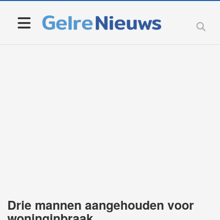
Drie mannen aangehouden voor
woninginbraak