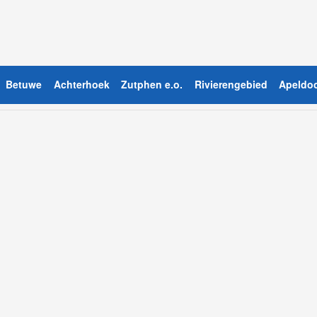
Betuwe
Achterhoek
Zutphen e.o.
Rivierengebied
Apeldoo