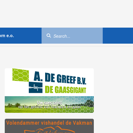
rn e.o.