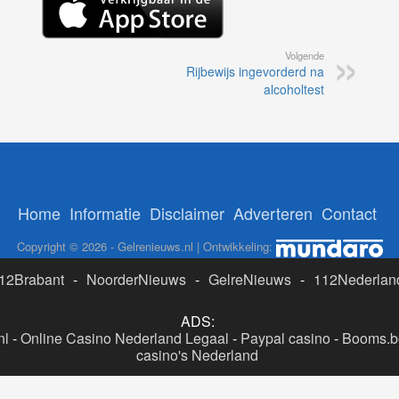
Volgende
Rijbewijs ingevorderd na
alcoholtest
Home
Informatie
Disclaimer
Adverteren
Contact
Copyright © 2026 - Gelrenieuws.nl | Ontwikkeling:
12Brabant
-
NoorderNieuws
-
GelreNieuws
-
112Nederlan
ADS:
nl
-
Online Casino Nederland Legaal
-
Paypal casino
-
Booms.be
casino's Nederland