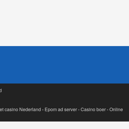
d
t casino Nederland
-
Epom ad server
-
Casino boer
-
Online