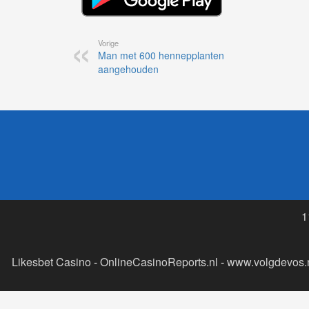
Vorige
Man met 600 hennepplanten
aangehouden
1
Likesbet Casino
-
OnlineCasinoReports.nl
-
www.volgdevos.