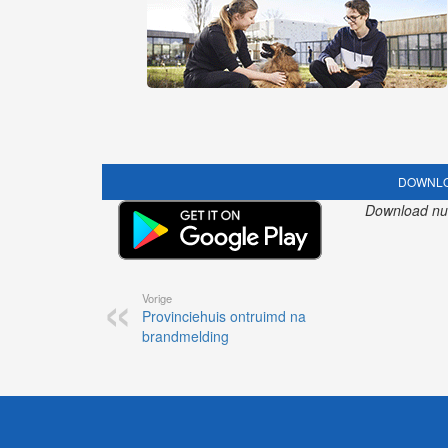
DOWNLO
Download nu o
Vorige
Provinciehuis ontruimd na
brandmelding