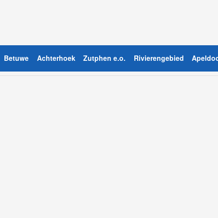
Betuwe
Achterhoek
Zutphen e.o.
Rivierengebied
Apeldoo