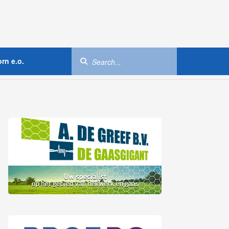
rn e.o.