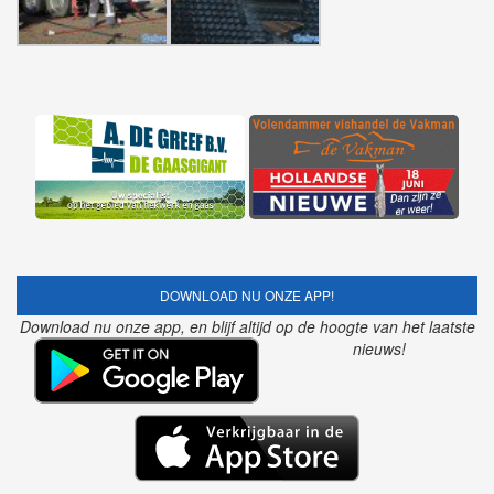
DOWNLOAD NU ONZE APP!
Download nu onze app, en blijf altijd op de hoogte van het laatste
nieuws!