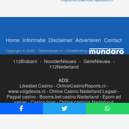
Home
Informatie
Disclaimer
Adverteren
Contact
Copyright © 2026 - Gelrenieuws.nl | Ontwikkeling:
112Brabant
-
NoorderNieuws
-
GelreNieuws
-
112Nederland
ADS:
Likesbet Casino
-
OnlineCasinoReports.nl
-
www.volgdevos.nl
-
Online Casino Nederland Legaal
-
Paypal casino
-
Booms.bet casino Nederland
-
Epom ad
server
-
Casino boer
-
Online casino's Nederland