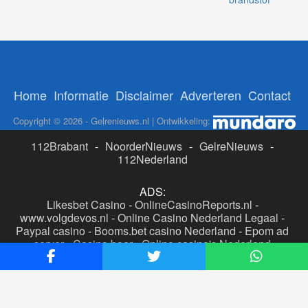
Home
Informatie
Disclaimer
Adverteren
Contact
Copyright © 2026 - Gelrenieuws.nl | Ontwikkeling:
112Brabant
-
NoorderNieuws
-
GelreNieuws
-
112Nederland
ADS:
Likesbet Casino
-
OnlineCasinoReports.nl
-
www.volgdevos.nl
-
Online Casino Nederland Legaal
-
Paypal casino
-
Booms.bet casino Nederland
-
Epom ad
server
-
Casino boer
-
Online casino's Nederland