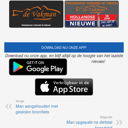
DOWNLOAD NU ONZE APP!
Download nu onze app, en blijf altijd op de hoogte van het laatste
nieuws!
Vorige
Man aangehouden met
gestolen bromfiets
Volgende
Man opgepakt na diefstal
brandstof