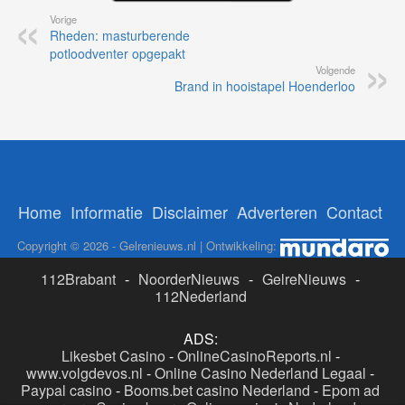
Vorige
Rheden: masturberende
potloodventer opgepakt
Volgende
Brand in hooistapel Hoenderloo
Home
Informatie
Disclaimer
Adverteren
Contact
Copyright © 2026 - Gelrenieuws.nl | Ontwikkeling:
112Brabant
-
NoorderNieuws
-
GelreNieuws
-
112Nederland
ADS:
Likesbet Casino
-
OnlineCasinoReports.nl
-
www.volgdevos.nl
-
Online Casino Nederland Legaal
-
Paypal casino
-
Booms.bet casino Nederland
-
Epom ad