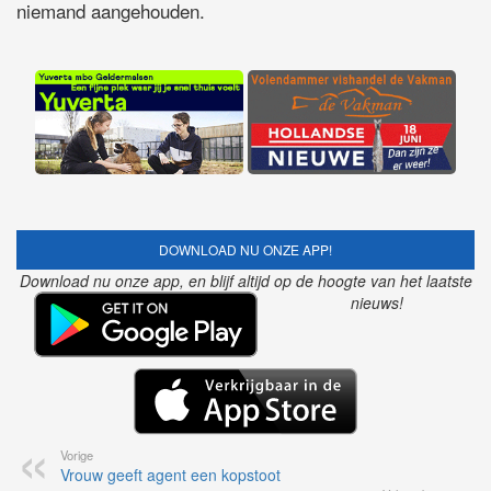
niemand aangehouden.
DOWNLOAD NU ONZE APP!
Download nu onze app, en blijf altijd op de hoogte van het laatste
nieuws!
Vorige
Vrouw geeft agent een kopstoot