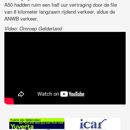
A50 hadden ruim een half uur vertraging door de file
van 8 kilometer langzaam rijdend verkeer, aldus de
ANWB verkeer.
Video: Omroep Gelderland