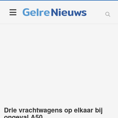
Drie vrachtwagens op elkaar bij
ongeval A50