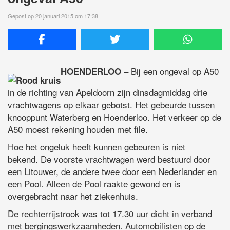
Gepost op 20 januari 2015 om 17:38
– Bij een ongeval op A50
HOENDERLOO
in de richting van Apeldoorn zijn dinsdagmiddag drie
vrachtwagens op elkaar gebotst. Het gebeurde tussen
knooppunt Waterberg en Hoenderloo. Het verkeer op de
A50 moest rekening houden met file.
Hoe het ongeluk heeft kunnen gebeuren is niet
bekend. De voorste vrachtwagen werd bestuurd door
een Litouwer, de andere twee door een Nederlander en
een Pool. Alleen de Pool raakte gewond en is
overgebracht naar het ziekenhuis.
De rechterrijstrook was tot 17.30 uur dicht in verband
met bergingswerkzaamheden. Automobilisten op de