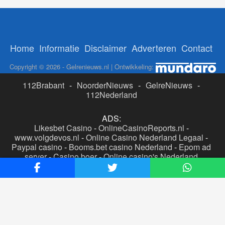
Home
Informatie
Disclaimer
Adverteren
Contact
Copyright © 2026 - Gelrenieuws.nl | Ontwikkeling:
112Brabant
-
NoorderNieuws
-
GelreNieuws
-
112Nederland
ADS:
Likesbet Casino
-
OnlineCasinoReports.nl
-
www.volgdevos.nl
-
Online Casino Nederland Legaal
-
Paypal casino
-
Booms.bet casino Nederland
-
Epom ad
server
-
Casino boer
-
Online casino's Nederland