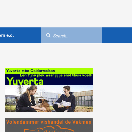
rn e.o.