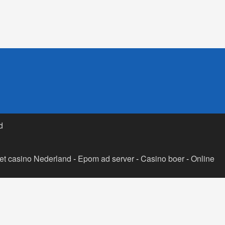
d
t casino Nederland
-
Epom ad server
-
Casino boer
-
Online