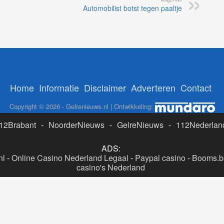
Automobilist botst tegen paaltje
Home
Informatie
Disclaimer
Adverteren
Contact
Copyright © 2026 - Gelrenieuws.nl | Ontwikkeling:
12Brabant
-
NoorderNieuws
-
GelreNieuws
-
112Nederlan
ADS:
nl
-
Online Casino Nederland Legaal
-
Paypal casino
-
Booms.be
casino's Nederland