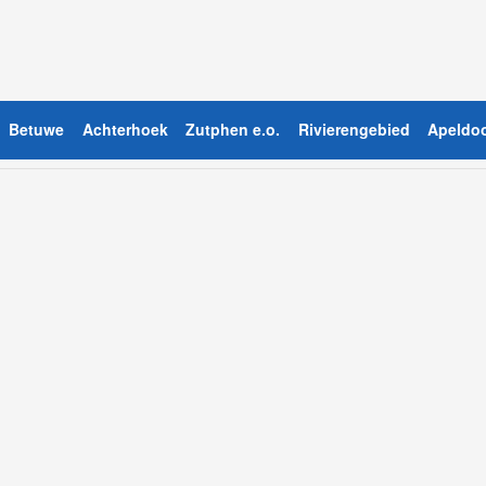
Betuwe
Achterhoek
Zutphen e.o.
Rivierengebied
Apeldoo