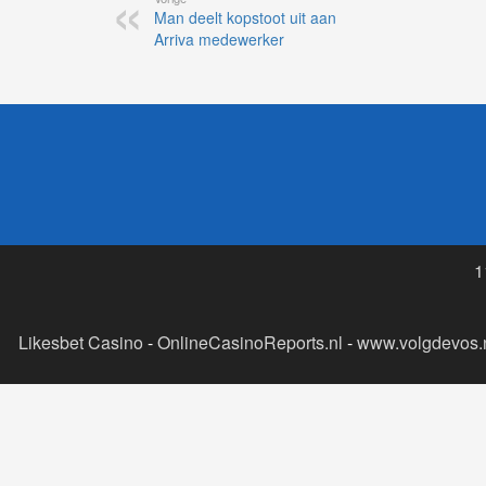
Man deelt kopstoot uit aan
Arriva medewerker
1
Likesbet Casino
-
OnlineCasinoReports.nl
-
www.volgdevos.